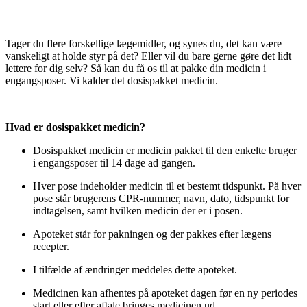
Tager du flere forskellige lægemidler, og synes du, det kan være
vanskeligt at holde styr på det? Eller vil du bare gerne gøre det lidt
lettere for dig selv? Så kan du få os til at pakke din medicin i
engangsposer. Vi kalder det dosispakket medicin.
Hvad er dosispakket medicin?
Dosispakket medicin er medicin pakket til den enkelte bruger
i engangsposer til 14 dage ad gangen.
Hver pose indeholder medicin til et bestemt tidspunkt. På hver
pose står brugerens CPR-nummer, navn, dato, tidspunkt for
indtagelsen, samt hvilken medicin der er i posen.
Apoteket står for pakningen og der pakkes efter lægens
recepter.
I tilfælde af ændringer meddeles dette apoteket.
Medicinen kan afhentes på apoteket dagen før en ny periodes
start eller efter aftale bringes medicinen ud.