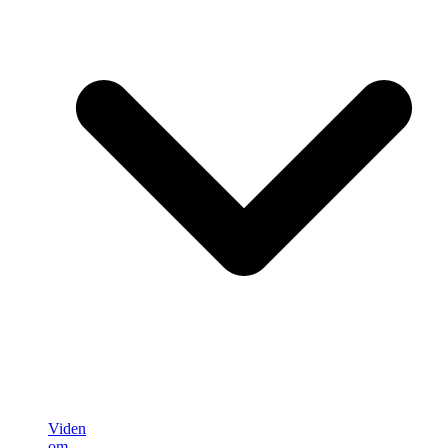
Viden
om