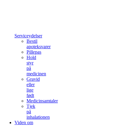
Serviceydelser
Bestil
apoteksvarer
Pillepas
Hold
styr
på
medicinen
Gravid
eller
lige
født
Medicinsamtaler
Tjek
på
inhalationen
Viden om