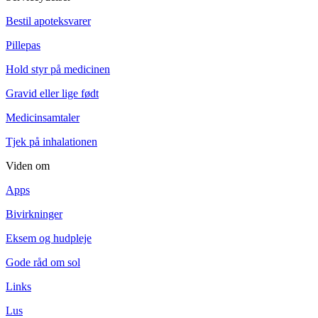
Bestil apoteksvarer
Pillepas
Hold styr på medicinen
Gravid eller lige født
Medicinsamtaler
Tjek på inhalationen
Viden om
Apps
Bivirkninger
Eksem og hudpleje
Gode råd om sol
Links
Lus