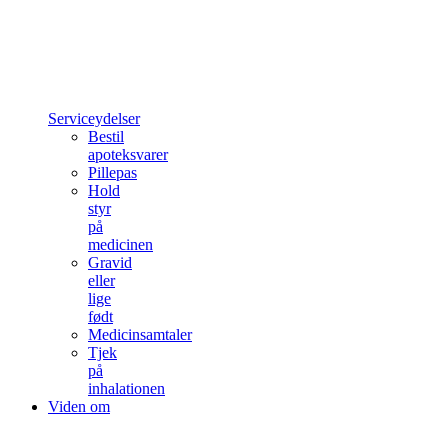
Serviceydelser
Bestil
apoteksvarer
Pillepas
Hold
styr
på
medicinen
Gravid
eller
lige
født
Medicinsamtaler
Tjek
på
inhalationen
Viden om