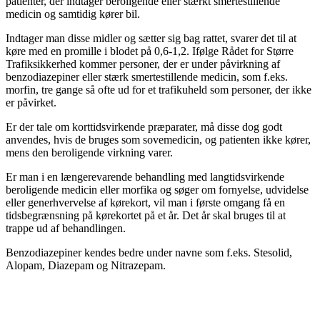
patienter, der indtager beroligende eller stærkt smertestillende
medicin og samtidig kører bil.
Indtager man disse midler og sætter sig bag rattet, svarer det til at
køre med en promille i blodet på 0,6-1,2. Ifølge Rådet for Større
Trafiksikkerhed kommer personer, der er under påvirkning af
benzodiazepiner eller stærk smertestillende medicin, som f.eks.
morfin, tre gange så ofte ud for et trafikuheld som personer, der ikke
er påvirket.
Er der tale om korttidsvirkende præparater, må disse dog godt
anvendes, hvis de bruges som sovemedicin, og patienten ikke kører,
mens den beroligende virkning varer.
Er man i en længerevarende behandling med langtidsvirkende
beroligende medicin eller morfika og søger om fornyelse, udvidelse
eller generhvervelse af kørekort, vil man i første omgang få en
tidsbegrænsning på kørekortet på et år. Det år skal bruges til at
trappe ud af behandlingen.
Benzodiazepiner kendes bedre under navne som f.eks. Stesolid,
Alopam, Diazepam og Nitrazepam.