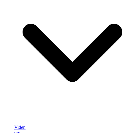
Viden
om