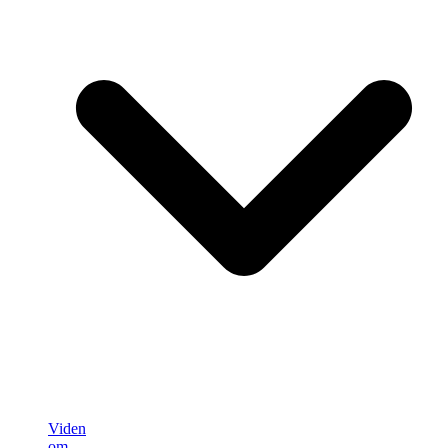
Viden
om