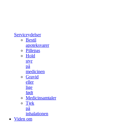
Serviceydelser
Bestil
apoteksvarer
Pillepas
Hold
styr
på
medicinen
Gravid
eller
lige
født
Medicinsamtaler
Tjek
på
inhalationen
Viden om