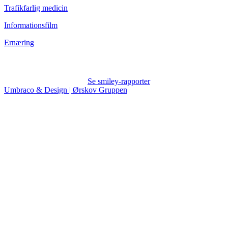
Trafikfarlig medicin
Informationsfilm
Ernæring
Se smiley-rapporter
Umbraco & Design | Ørskov Gruppen