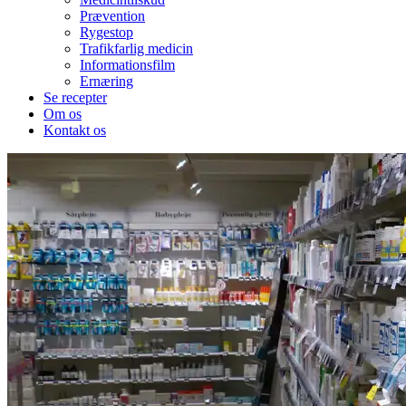
Prævention
Rygestop
Trafikfarlig medicin
Informationsfilm
Ernæring
Se recepter
Om os
Kontakt os