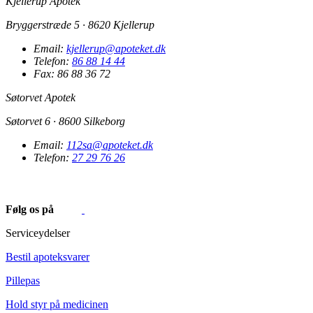
Kjellerup Apotek
Bryggerstræde 5 · 8620 Kjellerup
Email:
kjellerup@apoteket.dk
Telefon:
86 88 14 44
Fax: 86 88 36 72
Søtorvet Apotek
Søtorvet 6 · 8600 Silkeborg
Email:
112sa@apoteket.dk
Telefon:
27 29 76 26
Følg os på
Serviceydelser
Bestil apoteksvarer
Pillepas
Hold styr på medicinen