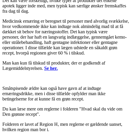
Det kan være forskelligt, hvilke typer af produkter det enkelte
apotek ligger inde med, men typisk kan særlige ønsker fremskaffes
fra dag til dag.
Medicinsk ernæring er beregnet til personer med alvorlig svækkelse,
hvor vedkommende ikke kan indtage nok almindelig mad til at få
dækket sit behov for næringsstoffer. Det kan typisk være
personer, der har haft en langvarig indlæggelse, gennemgået kemo-
eller strålebehandling, haft gentagne infektioner eller gentagne
operationer. I disse tilfælde kan lægen udstede en såkaldt grøn
recept, hvorpå regionen giver 60 % i tilskud.
Man kan kun få tilskud til produkter, der er godkendt af
Lægemiddelstyrelsen.
Se her.
Småtspisende ældre kan også have gavn af at indtage
ernæringsdrikke, men i disse tilfælde opfylder man ikke
betingelserne for at kunne få en grøn recept.
Du kan læse mere om reglerne i folderen "Hvad skal du vide om
Den grønne recept".
Folderen er lavet af Region H, men reglerne er gældende uanset,
hvilken region man bor i.